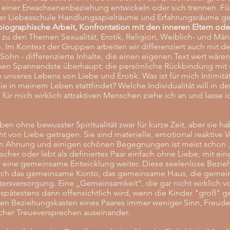
 einer Erwachsenenbeziehung entwickeln oder sich trennen. F
rer Liebesschule Handlungsspielräume und Erfahrungsräume g
 biographische Arbeit, Konfrontation mit den inneren Eltern ode
zu den Themen Sexualität, Erotik, Religion, Weiblich- und Männ
. Im Kontext der Gruppen arbeiten wir differenziert auch mit d
Sohn - differenzierte Inhalte, die einen eigenen Text wert wäre
chen Spannendste überhaupt; die persönliche Rückbindung mit
e unseres Lebens von Liebe und Erotik. Was ist für mich Intimitä
ie in meinem Leben stattfindet? Welche Individualität will in d
 für mich wirklich attraktiven Menschen ziehe ich an und lasse 
en ohne bewusster Spiritualität zwar für kurze Zeit, aber sie h
ht von Liebe getragen. Sie sind materielle, emotional reaktive
ten Ahnung und einigen schönen Begegnungen ist meist schon 
scher oder lebt als definiertes Paar einfach ohne Liebe, mit ei
e eine gemeinsame Entwicklung weiter. Diese seelenlose Bezieh
rch das gemeinsame Konto, das gemeinsame Haus, die gemei
rsversorgung. Eine „Gemeinsamkeit“, die gar nicht wirklich v
 spätestens dann offensichtlich wird, wenn die Kinder "groß" g
nen Beziehungskasten eines Paares immer weniger Sinn, Freude 
licher Treueversprechen auseinander.