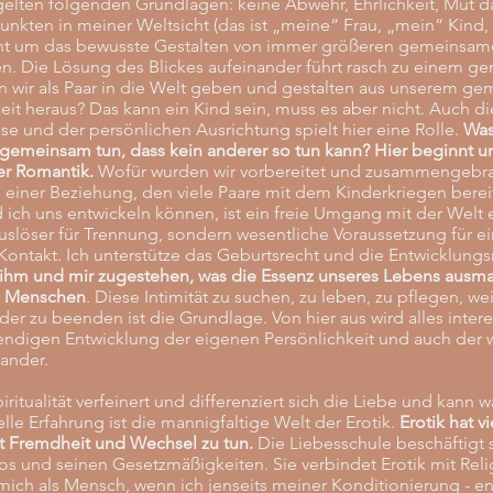
elten folgenden Grundlagen: keine Abwehr, Ehrlichkeit, Mut da
Punkten in meiner Weltsicht (das ist „meine“ Frau, „mein“ Kin
geht um das bewusste Gestalten von immer größeren gemeinsame
n. Die Lösung des Blickes aufeinander führt rasch zu einem ge
en wir als Paar in die Welt geben und gestalten aus unserem g
t heraus? Das kann ein Kind sein, muss es aber nicht. Auch di
 und der persönlichen Ausrichtung spielt hier eine Rolle.
Was
 gemeinsam tun, dass kein anderer so tun kann? Hier beginnt un
er Romantik.
Wofür wurden wir vorbereitet und zusammengebra
m einer Beziehung, den viele Paare mit dem Kinderkriegen bere
ich uns entwickeln können, ist ein freie Umgang mit der Welt es
Auslöser für Trennung, sondern wesentliche Voraussetzung für e
Kontakt. Ich unterstütze das Geburtsrecht und die Entwicklung
ihm und mir zugestehen, was die Essenz unseres Lebens ausma
en Menschen
. Diese Intimität zu suchen, zu leben, zu pflegen, we
er zu beenden ist die Grundlage. Von hier aus wird alles inter
endigen Entwicklung der eigenen Persönlichkeit und auch der w
nander.
ritualität verfeinert und differenziert sich die Liebe und kann
elle Erfahrung ist die mannigfaltige Welt der Erotik.
Erotik hat v
it Fremdheit und Wechsel zu tun.
Die Liebesschule beschäftigt 
os und seinen Gesetzmäßigkeiten. Sie verbindet Erotik mit Re
mich als Mensch, wenn ich jenseits meiner Konditionierung - end