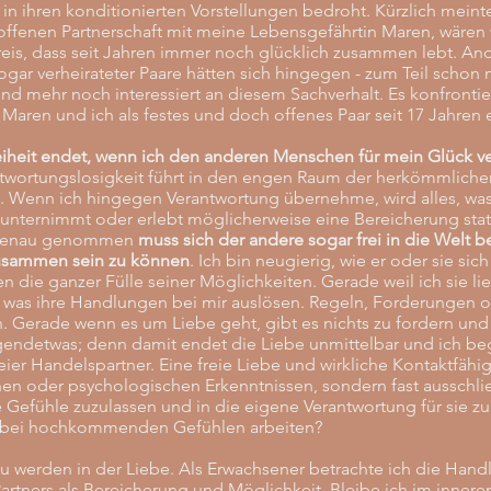
e in ihren konditionierten Vorstellungen bedroht. Kürzlich mein
 offenen Partnerschaft mit meine Lebensgefährtin Maren, wären 
reis, dass seit Jahren immer noch glücklich zusammen lebt. A
r verheirateter Paare hätten sich hingegen - zum Teil schon m
nd mehr noch interessiert an diesem Sachverhalt. Es konfrontie
aren und ich als festes und doch offenes Paar seit 17 Jahren e
eiheit endet, wenn ich den anderen Menschen für mein Glück ve
twortungslosigkeit führt in den engen Raum der herkömmliche
 Wenn ich hingegen Verantwortung übernehme, wird alles, was
nternimmt oder erlebt möglicherweise eine Bereicherung stat
. Genau genommen
muss sich der andere sogar frei in die Welt
zusammen sein zu können
. Ich bin neugierig, wie er oder sie sich
 die ganzer Fülle seiner Möglichkeiten. Gerade weil ich sie lie
 was ihre Handlungen bei mir auslösen. Regeln, Forderungen
ch. Gerade wenn es um Liebe geht, gibt es nichts zu fordern und
gendetwas; denn damit endet die Liebe unmittelbar und ich be
er Handelspartner. Eine freie Liebe und wirkliche Kontaktfähigke
en oder psychologischen Erkenntnissen, sondern fast ausschlie
 Gefühle zuzulassen und in die eigene Verantwortung für sie z
dabei hochkommenden Gefühlen arbeiten?
zu werden in der Liebe. Als Erwachsener betrachte ich die Han
artners als Bereicherung und Möglichkeit. Bleibe ich im innere