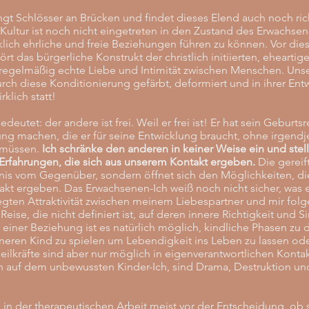
t Schlösser an Brücken und findet dieses Elend auch noch ric
Kultur ist noch nicht eingetreten in den Zustand des Erwachse
klich ehrliche und freie Beziehungen führen zu können. Vor di
ört das bürgerliche Konstrukt der christlich initiierten, eheartig
egelmäßig echte Liebe und Intimität zwischen Menschen. Uns
urch diese Konditionierung gefärbt, deformiert und in ihrer Ent
rklich statt!
utet: der andere ist frei. Weil er frei ist! Er hat sein Geburts
rung machen, die er für seine Entwicklung braucht, ohne irge
u müssen.
Ich schränke den anderen in keiner Weise ein und ste
Erfahrungen, die sich aus unserem Kontakt ergeben.
Die gereif
nis vom Gegenüber, sondern öffnet sich den Möglichkeiten, di
t ergeben. Das Erwachsenen-Ich weiß noch nicht sicher, was e
gten Attraktivität zwischen meinem Liebespartner und mir folg
ise, die nicht definiert ist, auf deren innere Richtigkeit und Si
b einer Beziehung ist es natürlich möglich, kindliche Phasen zu
eren Kind zu spielen um Lebendigkeit ins Leben zu lassen ode
eilkräfte sind aber nur möglich in eigenverantwortlichen Kontak
ch auf dem unbewussten Kinder-Ich, sind Drama, Destruktion u
in der therapeutischen Arbeit meist vor der Entscheidung, ob s