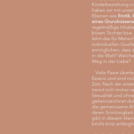
Kinderbeziehung in
haben wir mit unse
Ebenen wie
Erotik,
eines Grundwissens
regelmäßige Inhalte
bösen Tochter bzw. 
lehrt das für Mens
individuellen Quell
ermöglichen, dass s
in die Welt? Welche
Weg in der Liebe?
Viele Paare überleb
Essenz und sind nic
Zeit. Nach der ers
trennt sich immer ra
Sexualität und ohn
gekennzeichnet du
die gemeinsame Alte
deren Sinnlosigkeit
gibt in diesem klei
bricht trotz anfäng