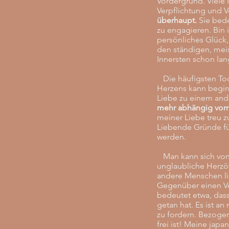
Vordergrund. Viele 
Verpflichtung und V
überhaupt.
Sie bede
zu engagieren. Bin 
persönliches Glück,
den ständigen, meis
Innersten schon lan
Die häufigsten Tod
Herzens kann beginn
Liebe zu einem and
mehr abhängig vom 
meiner Liebe treu z
Liebende Gründe für
werden.
Man kann sich von 
unglaubliche Herzö
andere Menschen li
Gegenüber einen Ver
bedeutet etwa, dass
getan hat. Es ist a
zu fordern. Bezogen 
frei ist! Meine japa