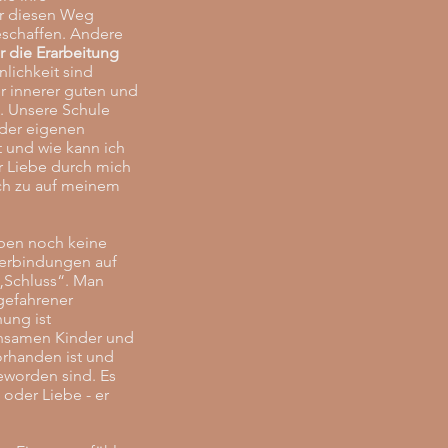
ür diesen Weg
eschaffen. Andere
r die Erarbeitung
lichkeit sind
er innerer guten und
n. Unsere Schule
 der eigenen
t und wie kann ich
er Liebe durch mich
ich zu auf meinem
aben noch keine
 Verbindungen auf
„Schluss“. Man
ngefahrener
ung ist
nsamen Kinder und
orhanden ist und
eworden sind. Es
oder Liebe - er