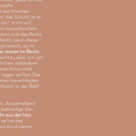
onelle
d des Klienten
t, das Schuld ist an
h“ in mir will,
it vorwurfsvollem
immt sich das Recht
fantil, wenn diese
gensreich, es im
ist immer im Recht,
cht zu sein, bin ich
lichen verbleiben
neren Kind nicht
r sagen wollen. Die
einen berechtigten
lfreich in der Welt
en. Anschließend
 befriedigt. Der
ht aus der Not
 es hat das
re Kind kreiert