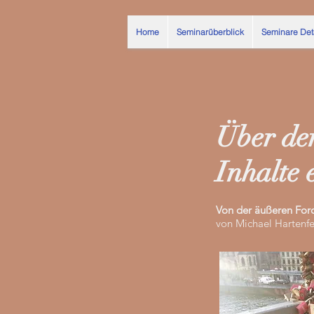
Home
Seminarüberblick
Seminare Det
Über den
Inhalte 
Von der äußeren For
von Michael Hartenf