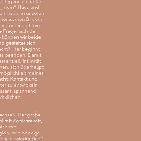
s Eigene zu fühlen,
d, „mein“ Haus und
n Inseln in unseren
meinsamen Blick in
emeinsamen intimen
e Frage nach der
 können wir beide
d gestaltet sich
cht? Hier beginnt
its beenden. Damit
senziell. Intimität
inen, sich überhaupt
smöglichkeit meines
cht; Kontakt und
iter zu entwickeln
essant, spannend
irklichen
 wachsen. Der große
iel mit Zweisamkeit,
sich mit
ligion. Wie bewege
lich - wieder darf?