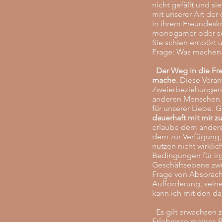
nicht gefällt und si
mit unserer Art der
in ihrem Freundesk
monogamer oder soga
Sie schien empört u
Frage: Was machen M
Der Weg in die Fr
mache.
Diese Veran
Zweierbeziehungen.
anderen Menschen u
für unserer Liebe
dauerhaft mit mir 
erlaube dem anderen
dem zur Verfügung,
nutzen nicht wirkli
Bedingungen für ir
Geschäftsebene zwei
Frage von Absprach
Aufforderung, seine
kann ich mit den 
Es gilt erwachsen 
Erlebnisse meines P