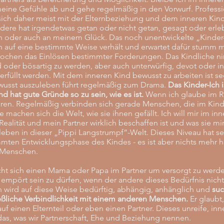
meine Gefühle ab und gehe regelmäßig in den Vorwurf. Professi
sich daher meist mit der Elternbeziehung und dem inneren Kin
dere hat irgendetwas getan oder nicht getan, gesagt oder erleb
oder auch an meinem Glück. Das noch unentwickelte „Kinder-Ic
h auf eine bestimmte Weise verhält und erwartet dafür stumm m
rochen das Einlösen bestimmter Forderungen. Das Kindliche n
 oder bösartig zu werden, aber auch unterwürfig, devot oder in
rfüllt werden. Mit dem inneren Kind bewusst zu arbeiten ist se
wusst auszuleben führt regelmäßig zum Drama.
Das Kinder-Ich 
d hat gute Gründe so zu sein, wie es ist.
Wenn ich glaube im Re
loren. Regelmäßig verbinden sich gerade Menschen, die im Kind
e machen sich die Welt, wie sie ihnen gefällt. Ich will mir im in
Realität und mein Partner wirklich beschaffen ist und was sie mi
eben in dieser „Pippi Langstrumpf“-Welt. Dieses Niveau hat s
mmten Entwicklungsphase des Kindes - es ist aber nichts mehr hi
 Menschen.
ht sich einen Mama oder Papa im Partner um versorgt zu werd
 empört sein zu dürfen, wenn der andere dieses Bedürfnis nicht
wird auf diese Weise bedürftig, abhängig, anhänglich und
suc
eßliche Verbindlichkeit mit einem anderen Menschen.
Er glaubt,
f einen Elternteil oder eben einen Partner. Dieses unreife, inne
das, was wir Partnerschaft, Ehe und Beziehung nennen.