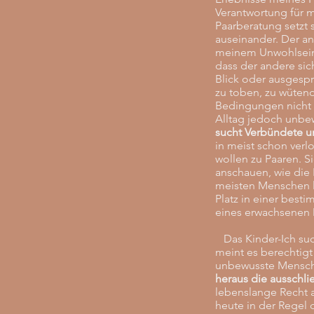
Verantwortung für 
Paarberatung setzt 
auseinander. Der an
meinem Unwohlsein 
dass der andere sic
Blick oder ausgesp
zu toben, zu wütend
Bedingungen nicht e
Alltag jedoch unbe
sucht Verbündete un
in meist schon ver
wollen zu Paaren. Si
anschauen, wie die 
meisten Menschen l
Platz in einer besti
eines erwachsenen
Das Kinder-Ich suc
meint es berechtigt
unbewusste Mensch 
heraus die ausschli
lebenslange Recht au
heute in der Regel 