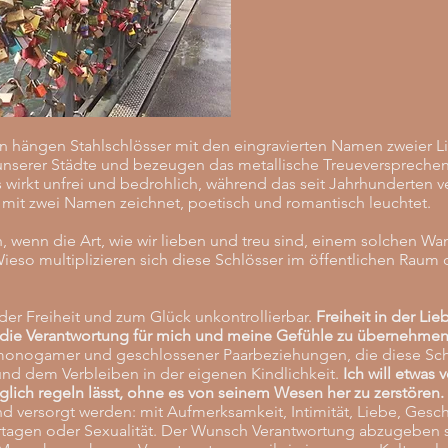
n hängen Stahlschlösser mit den eingravierten Namen zweier 
nserer Städte und bezeugen das metallische Treueversprechen 
s wirkt unfrei und bedrohlich, während das seit Jahrhunderten 
l mit zwei Namen zeichnet, poetisch und romantisch leuchtet.
 wenn die Art, wie wir lieben und treu sind, einem solchen W
ieso multiplizieren sich diese Schlösser im öffentlichen Rau
der Freiheit und zum Glück unkontrollierbar.
Freiheit in der Li
n die Verantwortung für mich und meine Gefühle zu übernehmen
 monogamer und geschlossener Paarbeziehungen, die diese Schl
 und dem Verbleiben in der eigenen Kindlichkeit.
Ich will etwas 
raglich regeln lässt, ohne es von seinem Wesen her zu zerstören.
d versorgt werden: mit Aufmerksamkeit, Intimität, Liebe, Gesc
agen oder Sexualität. Der Wunsch Verantwortung abzugeben s