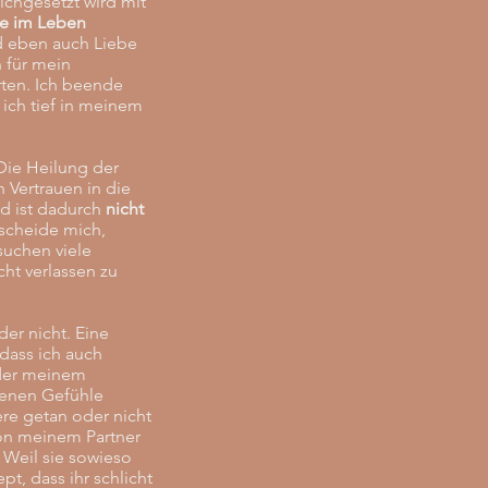
ichgesetzt wird mit
ge im Leben
d eben auch Liebe
n für mein
rten. Ich beende
ich tief in meinem
Die Heilung der
 Vertrauen in die
d ist dadurch
nicht
tscheide mich,
suchen viele
cht verlassen zu
er nicht. Eine
dass ich auch
oder meinem
genen Gefühle
ere getan oder nicht
 von meinem Partner
. Weil sie sowieso
pt, dass ihr schlicht