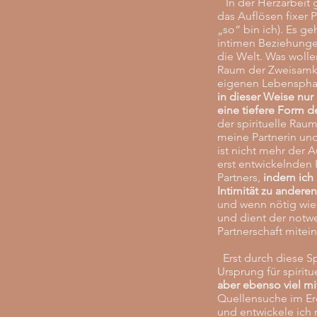
In der Herzarbeit g
das Auflösen fixer 
„so“ bin ich). Es 
intimen Beziehunge
die Welt. Was woll
Raum der Zweisamkei
eigenen Lebensphase
in dieser Weise nur
eine tiefere Form d
der spirituelle Rau
meine Partnerin und 
ist nicht mehr der 
erst entwickelnden 
Partners,
indem ich 
Intimität zu ander
und wenn nötig wied
und dient der notw
Partnerschaft mitei
Erst durch diese Spi
Ursprung für spiritu
aber ebenso viel m
Quellensuche im Er
und entwickele ich 