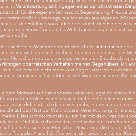
Menschen scheuen Verantwortung, weil sie in unserer Kultur gle
erzicht.
Verantwortung ist hingegen eines der attraktivsten Din
utet sich für die eigenen Sehnsucht, Begeisterung, Freude un
ich verantwortlich unterwegs, tue ich etwas aus eigenen Stücke
 statt auf die Erfüllung von außen oder durch den Partner zu wa
t stummen Vorwurf gegen die Welt. Danach spüre ich erst, was 
ge tun wollte.
esursachen in Westeuropa sind Herz-/Kreislauferkrankungen. 
en, wenn wir Liebe nicht mehr vertraglich regeln müssen. Mein
eren Menschen wird zu einer eigenen inneren Entscheidung un
richtigen oder falschen Verhalten meines Gegenübers
. Ich en
u sein und verlasse nicht mehr. Aus Angst verlassen zu werden, 
 diese Angst im außen. Oder sie verlassen zuerst, um selbst ni
einem Moment auf den anderen verlieben, egal ob man will od
ffnung wird möglich, wenn ich nicht mehr verheimlichen muss, 
ebe. Treue definiert sich dann nicht mehr, indem ich von mir 
zicht auf den Rest der Welt fordere. Verantwortung für die ei
 meine Eifersucht nichts mehr zu tun hat mit dem, was der and
n mir, meine Gefühle zu bearbeiten, statt Verhaltenskorrekturen
auf die Schlösser: kein Mensch ist Besitz und die Liebe ist frei
nische Freundin Ajano hält Freiheit in der Liebe nur für ein Konze