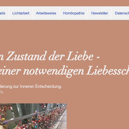
ails
Lichtarbeit
Arbeitsweise
Homöopathie
Newsletter
Datensc
 Zustand der Liebe -
einer notwendigen Liebessc
derung zur Inneren Entscheidung.
els