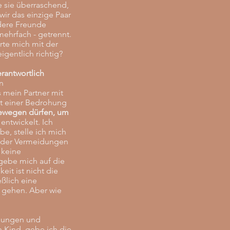
te sie überraschend,
wir das einzige Paar
ndere Freunde
ehrfach - getrennt.
rte mich mit der
igentlich richtig?
rantwortlich
n
 mein Partner mit
t einer Bedrohung
 bewegen dürfen, um
 entwickelt. Ich
be, stelle ich mich
 oder Vermeidungen
 keine
gebe mich auf die
it ist nicht die
ßlich eine
u gehen. Aber wie
dlungen und
n Kind, gebe ich die