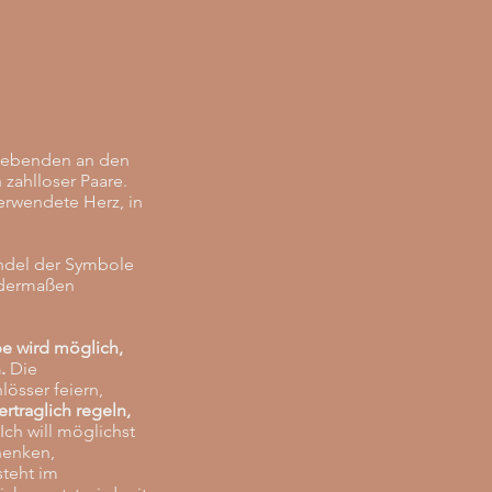
Liebenden an den
zahlloser Paare.
verwendete Herz, in
andel der Symbole
m dermaßen
ebe wird möglich,
.
Die
össer feiern,
vertraglich regeln,
Ich will möglichst
henken,
teht im