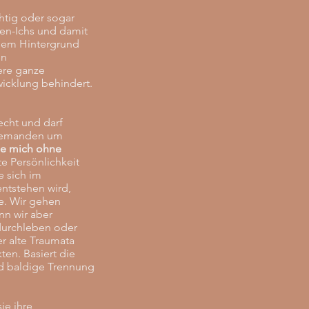
htig oder sogar
nen-Ichs und damit
esem Hintergrund
en
ere ganze
wicklung behindert.
recht und darf
ndjemanden um
lle mich ohne
te Persönlichkeit
e sich im
ntstehen wird,
e. Wir gehen
nn wir aber
 durchleben oder
r alte Traumata
ten. Basiert die
nd baldige Trennung
ie ihre