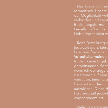
Das Kinder-Ich häng
romantisch. Unsere 
der Möglichkeit wir
verhindert und zerst
Beziehungsformen r
Gesellschaft wird d
Liebe findet nicht wi
Reife Beziehung bede
jederzeit die Erfah
Erlaubnis fragen z
Vorbehalte meinen 
fordert keine Ergeb
gemeinsamen Kontak
wenn ich der angele
zusammen auf eine Re
vertrauen. Innerhal
bewusst mit dem inn
aufzulösen. Diese H
Partnerschaft jedo
vorprogrammiert.
Viele Paare stehen 