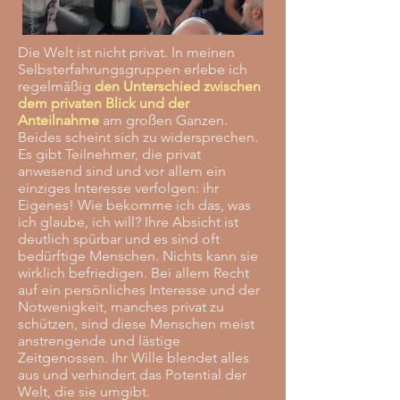
Die Welt ist nicht privat. In meinen
Selbsterfahrungsgruppen erlebe ich
regelmäßig
den Unterschied zwischen
dem privaten Blick und der
Anteilnahme
am großen Ganzen.
Beides scheint sich zu widersprechen.
Es gibt Teilnehmer, die privat
anwesend sind und vor allem ein
einziges Interesse verfolgen: ihr
Eigenes! Wie bekomme ich das, was
ich glaube, ich will? Ihre Absicht ist
deutlich spürbar und es sind oft
bedürftige Menschen. Nichts kann sie
wirklich befriedigen. Bei allem Recht
auf ein persönliches Interesse und der
Notwenigkeit, manches privat zu
schützen, sind diese Menschen meist
anstrengende und lästige
Zeitgenossen. Ihr Wille blendet alles
aus und verhindert das Potential der
Welt, die sie umgibt.