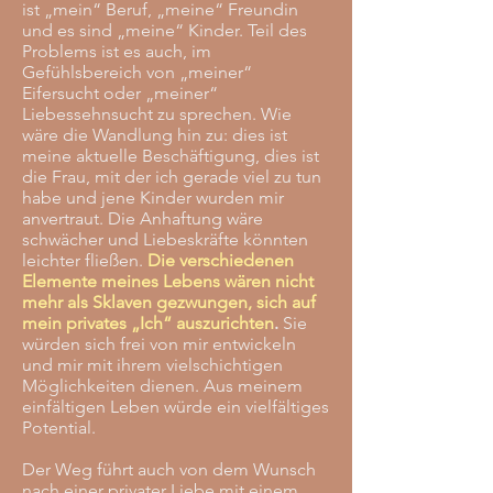
ist „mein“ Beruf, „meine“ Freundin
und es sind „meine“ Kinder. Teil des
Problems ist es auch, im
Gefühlsbereich von „meiner“
Eifersucht oder „meiner“
Liebessehnsucht zu sprechen. Wie
wäre die Wandlung hin zu: dies ist
meine aktuelle Beschäftigung, dies ist
die Frau, mit der ich gerade viel zu tun
habe und jene Kinder wurden mir
anvertraut. Die Anhaftung wäre
schwächer und Liebeskräfte könnten
leichter fließen.
Die verschiedenen
Elemente meines Lebens wären nicht
mehr als Sklaven gezwungen, sich auf
mein privates „Ich“ auszurichten
.
Sie
würden sich frei von mir entwickeln
und mir mit ihrem vielschichtigen
Möglichkeiten dienen. Aus meinem
einfältigen Leben würde ein vielfältiges
Potential.
Der Weg führt auch von dem Wunsch
nach einer privater Liebe mit einem