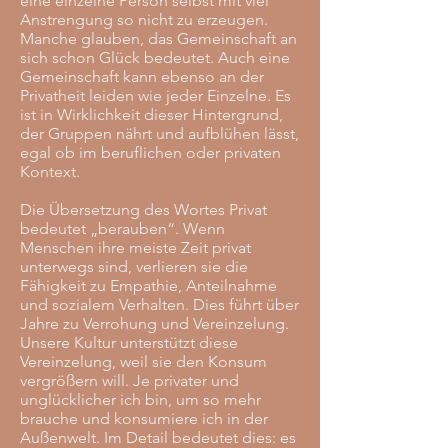
eine einzelne Person selbst mit viel
Anstrengung so nicht zu erzeugen.
Manche glauben, das Gemeinschaft an
sich schon Glück bedeutet. Auch eine
Gemeinschaft kann ebenso an der
Privatheit leiden wie jeder Einzelne. Es
ist in Wirklichkeit dieser Hintergrund,
der Gruppen nährt und aufblühen lässt,
egal ob im beruflichen oder privaten
Kontext.
Die Übersetzung des Wortes Privat
bedeutet „berauben“. Wenn
Menschen ihre meiste Zeit privat
unterwegs sind, verlieren sie die
Fähigkeit zu Empathie, Anteilnahme
und sozialem Verhalten. Dies führt über
Jahre zu Verrohung und Vereinzelung.
Unsere Kultur unterstützt diese
Vereinzelung, weil sie den Konsum
vergrößern will. Je privater und
unglücklicher ich bin, um so mehr
brauche und konsumiere ich in der
Außenwelt. Im Detail bedeutet dies: es