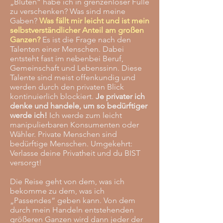
„Blüten“ habe ich in grenzenloser Fülle
zu verschenken? Was sind meine
Gaben?
Was fällt mir leicht und ist mein
selbstverständlicher Anteil am großen
Ganzen?
Es ist die Frage nach den
Talenten einer Menschen. Dabei
entsteht fast im nebenbei Beruf,
Gemeinschaft und Lebenssinn. Diese
Talente sind meist offenkundig und
werden durch den privaten Blick
kontinuierlich blockiert.
Je privater ich
denke und handele, um so bedürftiger
werde ich!
Ich werde zum leicht
manipulierbaren Konsumenten oder
Wähler. Private Menschen sind
bedürftige Menschen. Umgekehrt:
Verlasse deine Privatheit und du BIST
versorgt!
Die Reise geht von dem, was ich
bekomme zu dem, was ich
„Passendes“ geben kann. Von dem
durch mein Handeln entstehenden
größeren Ganzen wird dann jeder der