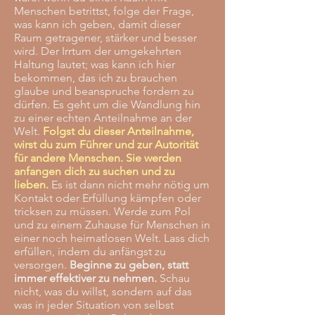
Menschen betrittst, folge der Frage,
was kann ich geben, damit dieser
Raum getragener, stärker und besser
wird. Der Irrtum der umgekehrten
Haltung lautet; was kann ich hier
bekommen, das ich zu brauchen
glaube und beanspruche fordern zu
dürfen. Es geht um die Wandlung hin
zu einer echten Anteilnahme an der
Welt.
Folgst du dieser Anteilnahme,
wirst du zum Führer und zur Autorität
für andere Menschen. Sie werden
anfangen dich zu suchen und zu
lieben.
Es ist dann nicht mehr nötig um
Kontakt oder Erfüllung kämpfen oder
tricksen zu müssen. Werde zum Pol
und zu einem Zuhause für Menschen in
einer noch heimatlosen Welt. Lass dich
erfüllen, indem du anfängst zu
versorgen.
Beginne zu geben, statt
immer effektiver zu nehmen.
Schau
nicht, was du willst, sondern auf das
was in jeder Situation von selbst