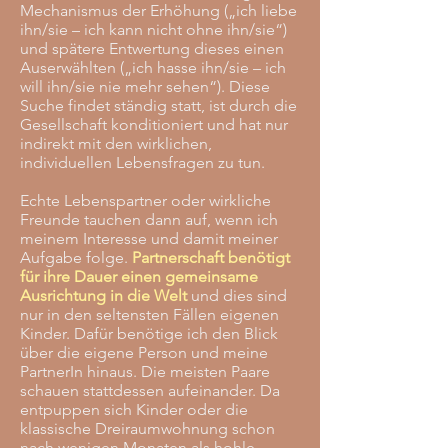
Mechanismus der Erhöhung („ich liebe
ihn/sie – ich kann nicht ohne ihn/sie“)
und spätere Entwertung dieses einen
Auserwählten („ich hasse ihn/sie – ich
will ihn/sie nie mehr sehen“). Diese
Suche findet ständig statt, ist durch die
Gesellschaft konditioniert und hat nur
indirekt mit den wirklichen,
individuellen Lebensfragen zu tun.
Echte Lebenspartner oder wirkliche
Freunde tauchen dann auf, wenn ich
meinem Interesse und damit meiner
Aufgabe folge.
Partnerschaft benötigt
für ihre Dauer einen gemeinsame
Ausrichtung in die Welt
und dies sind
nur in den seltensten Fällen eigenen
Kinder. Dafür benötige ich den Blick
über die eigene Person und meine
PartnerIn hinaus. Die meisten Paare
schauen stattdessen aufeinander. Da
entpuppen sich Kinder oder die
klassische Dreiraumwohnung schon
nach wenigen Monaten als hohle