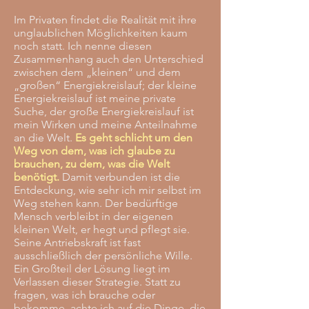
Im Privaten findet die Realität mit ihre
unglaublichen Möglichkeiten kaum
noch statt. Ich nenne diesen
Zusammenhang auch den Unterschied
zwischen dem „kleinen“ und dem
„großen“ Energiekreislauf; der kleine
Energiekreislauf ist meine private
Suche, der große Energiekreislauf ist
mein Wirken und meine Anteilnahme
an die Welt.
Es geht schlicht um den
Weg von dem, was ich glaube zu
brauchen, zu dem, was die Welt
benötigt.
Damit verbunden ist die
Entdeckung, wie sehr ich mir selbst im
Weg stehen kann. Der bedürftige
Mensch verbleibt in der eigenen
kleinen Welt, er hegt und pflegt sie.
Seine Antriebskraft ist fast
ausschließlich der persönliche Wille.
Ein Großteil der Lösung liegt im
Verlassen dieser Strategie. Statt zu
fragen, was ich brauche oder
bekomme, achte ich auf die Dinge, die