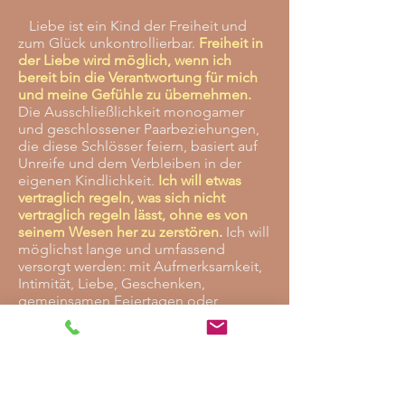
Liebe ist ein Kind der Freiheit und
zum Glück unkontrollierbar.
Freiheit in
der Liebe wird möglich, wenn ich
bereit bin die Verantwortung für mich
und meine Gefühle zu übernehmen.
Die Ausschließlichkeit monogamer
und geschlossener Paarbeziehungen,
die diese Schlösser feiern, basiert auf
Unreife und dem Verbleiben in der
eigenen Kindlichkeit.
Ich will etwas
vertraglich regeln, was sich nicht
vertraglich regeln lässt, ohne es von
seinem Wesen her zu zerstören
.
Ich will
möglichst lange und umfassend
versorgt werden: mit Aufmerksamkeit,
Intimität, Liebe, Geschenken,
gemeinsamen Feiertagen oder
Sexualität. Der Wunsch Verantwortung
abzugeben steht im Vordergrund. Viele
Menschen scheuen Verantwortung,
weil sie in unserer Kultur gleichgesetzt
wird mit Verpflichtung und Verzicht.
Verantwortung ist hingegen eines der