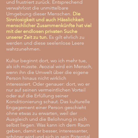
und frustriert zurück. Entsprechend
verwahrlost die unmittelbare
Umgebung dieser Menschen.
Die
Sinnlosigkeit und auch Hässlichkeit
menschlicher Zusammenkünfte hat viel
mit der endlosen privaten Suche
unserer Zeit zu tun.
Es gilt ehrlich zu
werden und diese seelenlose Leere
wahrzunehmen.
Kultur beginnt dort, wo ich mehr tue,
als ich müsste. Asozial wird ein Mensch,
wenn ihn die Umwelt über die eigene
Person hinaus nicht wirklich
interessiert. Oder genauer: dort, wo er
nur auf seinen vermeintlichen Vorteil
oder auf die Erfüllung seiner
Konditionierung schaut. Das kulturelle
Engagement einer Person geschieht
ohne etwas zu erwarten, weil der
Ausgleich und die Belohnung in sich
selbst liegen. Was kann ich dem Raum
geben, damit er besser, interessanter,
schöner wird und sich in sein Potential