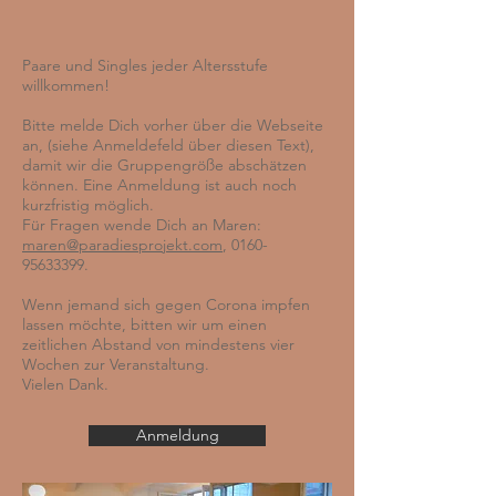
Paare und Singles jeder Altersstufe
willkommen!
Bitte melde Dich vorher über d
ie Webseite
an, (siehe Anmeldefeld über diesen Text
),
damit wir die Gruppengröße abschätzen
kön
nen. Eine Anmeldung ist auch noch
kurzfristig möglich.
Für Fragen wende Dich an Maren:
maren@paradiesprojekt.com
,
0160-
95633399
.
Wenn jemand sich gegen Corona impfen
lassen möchte, bitten wir um einen
zeitlichen Abstand von mindestens vier
Wochen zur Veranstaltung.
Vielen Dank.
Anmeldung