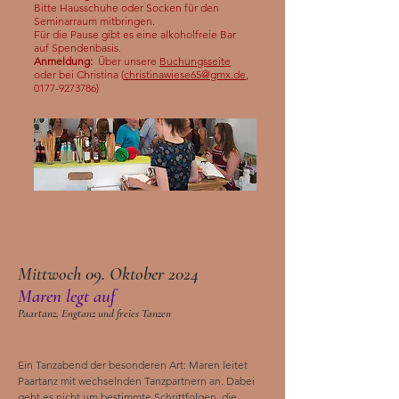
Bitte Hausschuhe oder Socken für den
Seminarraum mitbringen.
Für die Pause gibt es eine alkoholfreie Bar
auf Spendenbasis.
Anmeldung:
Über unsere
Buchungsseite
oder bei Christina (
christinawiese65@gmx.de
,
0177-9273786)
M
ittwoch
09. Oktober 2024
Maren legt auf
Paartanz, Engtanz und freies Tanzen
Ein Tanzabend der besonderen Art: Maren leitet
Paartanz mit wechselnden Tanzpartnern an. Dabei
geht es nicht um bestimmte Schrittfolgen, die