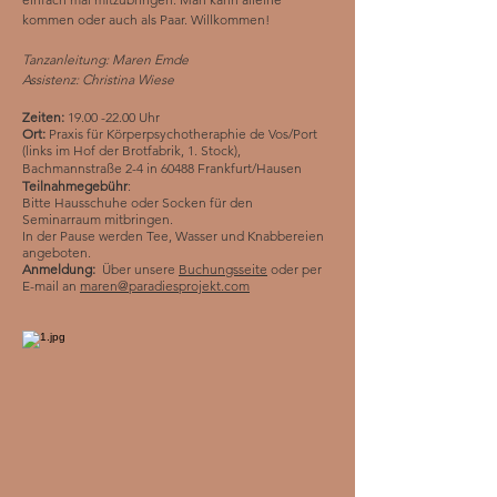
kommen oder auch als Paar. Willkommen!
Tanzanleitung: Maren Emde
Assistenz: Christina Wiese
Zeiten:
19.00 -22.00
Uhr
Ort:
Praxis für Körperpsychotheraphie de Vos/Port
(links im Hof der Brotfabrik, 1. Stock),
Bachmannstraße 2-4 in 60488 Frankfurt/Hausen
Teilnahmegebühr
:
Bitte Hausschuhe oder Socken für den
Seminarraum mitbringen.
In der Pause werden Tee, Wasser und Knabbereien
angeboten.
Anmeldung:
Über unsere
Buchungsseite
oder per
E-m
ail an
maren@paradiesprojekt.com