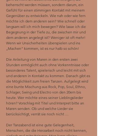
beherrscht werden müssen, sondern darum, ein
Gefühl für einen stimmigen Kontakt mit meinem
Gegenüber zu entwickeln. Wie nah oder wie fern
möchte ich dem anderen sein? Wie schnell oder
langsam will ich mich bewegen? Wie lasse ich die
Begegnung in der Tiefe zu, die zwischen mir und
dem anderen angelegt ist? Weniger ist oft mehr!
Wenn wir Unsicherheiten überspielen und ins
„Machen“ kommen, ist es nur halb so schön!
Die Anleitung von Maren in den ersten zwei
Stunden ermöglicht auch ohne Vorkenntnisse oder
besonderes Talent, spielerisch und leicht mit sich
und anderen in Kontakt zu kommen. Danach gibt es
die Möglichkeit zum freien Tanzen. Aufgelegt wird
eine bunte Mischung aus Rock, Pop, Soul, Ethno,
Schlager, Swing und Electro von den 20ern bis
heute. Wer möchte eines seiner Lieblingslieder
hören? Vorschlag mit Titel und Interpret bitte an
Maren senden. Ob und welche Lieder sie
berücksichtigt, verrät sie noch nicht …
Der Tanzabend ist eine gute Gelegenheit,
Menschen, die die Herzarbeit noch nicht kennen,
einfach mal mitzubringen. Man kann alleine