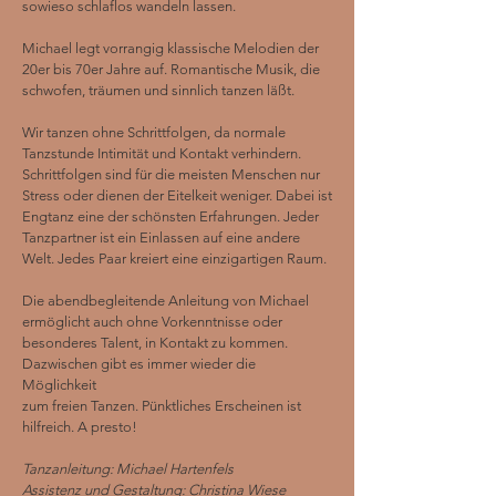
sowieso schlaflos
wandeln lassen.
Michael legt vorrangig klassische
Melodien
der
20er bis 70er Jahre auf. Romantische Musik, die
schwofen, träumen und sinnlich tanzen läßt.
Wir tanzen ohne Schrittfolgen, da normale
Tanzstunde Intimität und Kontakt verhindern.
Schrittfolgen sind für die meisten Menschen nur
Stress oder dienen der Eitelkeit weniger. Dabei ist
Engtanz eine der schönsten Erfahrungen. Jeder
Tanzpartner ist ein Einlassen auf eine andere
Welt. Jedes Paar kreiert eine einzigartigen Raum.
Die abendbegleitende Anleitung von Michael
ermöglicht auch ohne Vorkenntnisse oder
besonderes Talent, in Kontakt zu kommen.
Dazwischen gibt es immer wieder die
Möglichkeit
zum freien Tanzen. Pünktliches Erscheinen ist
hilfreich.
A presto!
Tanzanleitung: Michael Hartenfels
Assistenz und Gestaltung: Christina Wiese