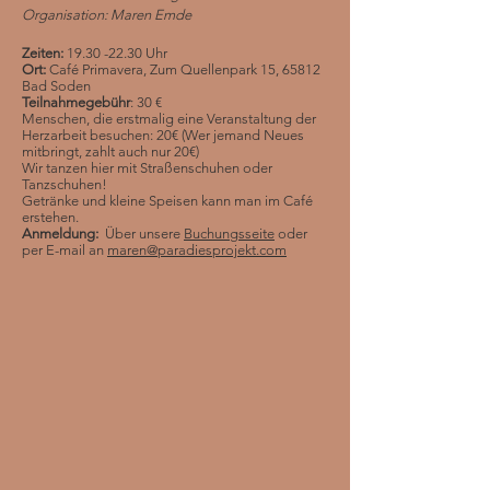
Organisation: Maren Emde
Zeiten:
19.30 -22.30
Uhr
Ort:
Café Primavera, Zum Quellenpark 15, 65812
Bad Soden
Teilnahmegebühr
: 30 €
Menschen, die erstmalig eine Veranstaltung der
Herzarbeit besuchen: 20€ (Wer jemand Neues
mitbringt, zahlt auch nur 20€)
Wir tanzen hier mit Straßenschuhen oder
Tanzschuhen!
Getränke und kleine Speisen kann man im Café
erstehen.
Anmeldung:
Über unsere
Buchungsseite
oder
per E-m
ail an
maren@paradiesprojekt.com