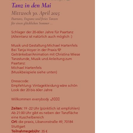
Tanz in den Mai
Mittwoch
30. April 2025
Paartanz, Engtanz und freies Tanzen
für einen glücklichen Sommer ...
Schlager der 20-60er Jahre für Paartanz
(Alleintanz ist natürlich auch möglich :)
Musik und Gestaltung Michael Hartenfels
Bei Tanja Hoyer in der Praxis 🩷
Getränkebar/Animation mit Christina Wiese
Tanzstunde, Musik und Anleitung zum
Paartanz:
Michael Hartenfels
(Musikbeispiele siehe unten)
Dresscode:
Empfehlung: Vintagekleidung wäre schön
Look der 20 bis 60er Jahre
Willkommen everybody 🌙👩‍❤️‍👨
Zeiten:
19 -22 Uhr (pünktlich ist empfohlen)
Ab 21:00 Uhr gibt es neben der Tanzfläche
eine Kuschelbereich
Ort:
die praxis,
Libanonstraße 49, 70184
Stuttgart
Teilnahmegebühr
: 35 €