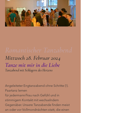
Romantischer Ta
nzabend
M
ittwoch
28. Februar 2024
Tanz
e
mit mir in die Liebe
Tanzabend mi
t Schlagern des Herzens
Angeleiteter Engtanzabend ohne Schritte (!).
Paartanz lernen
für jedermann/frau nach Gefühl und in
stimmigem Kontakt mit wechselndem
Gegenüber. Unsere Tanzabende finden meist
an oder vor
Vollmondnächten statt, die einen