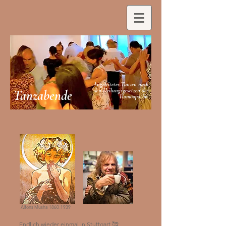
Angeleitetes Tanzen nach
den Heilungsgesetzen der
Tanzabende
Homöopathie
Alfons Musha
1860-1939
Endlich wieder einmal in Stuttgart 🥰: