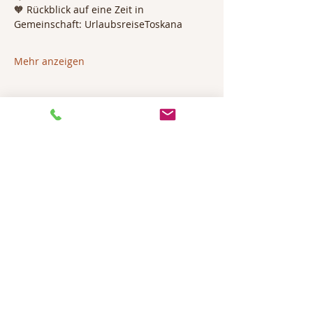
🧡 Rückblick auf eine Zeit in 
Gemeinschaft: UrlaubsreiseToskana
Mehr anzeigen
Diese Veranstaltung teilen
KONTAKT
We'd love to hear from you
maren@paradiesprojekt.com