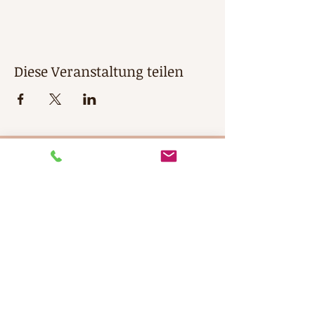
Diese Veranstaltung teilen
KONTAKT
We'd love to hear from you
maren@paradiesprojekt.com
Finde uns auf Telegram
Find us on Telegram